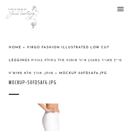
Togg
navi
HOME
»
VIRGO FASHION ILLUSTRATED LOW CUT
LEGGINGS טייץ מאויר בסגנון איור אופנה מזל בתולה בגזרת
מותן, אורך מלא 190ש”ח
»
MOCKUP-50FD5AF6.JPG
MOCKUP-50FD5AF6.JPG