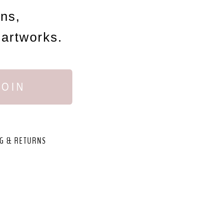
ons,
 artworks.
JOIN
G & RETURNS