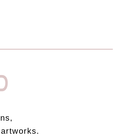
D
ons,
 artworks.