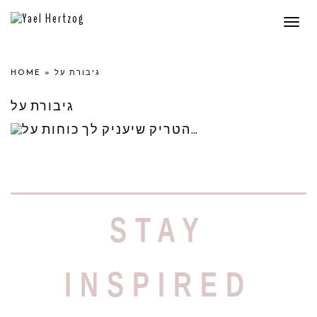
Togg
navi
HOME
»
גיבורת על
גיבורת על
הטריק שיעניק לך כוחות
על…
STAY
הנה עובדה פסיכולוגית מעניינת: אם
התחפשת לגיבורת על ודפקת פוזה בהתאם,
לא רק תראי סופר
INSPIRED
Read More »