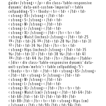
guide</strong></p><div class='table-responsive
dynamic' data-unit-system='imperial'><table
cellpadding='5'><tbody><tr><td> </td><td>
<strong>XS</strong></td><td>
<strong>S</strong></td><td>
<strong>M</strong></td><td>
<strong>L</strong></td><td>
<strong>XL</strong></td></tr><tr><td>
<strong>Waist (inches)</strong></td><td>25
¼</td><td>26 ¾</td><td>28 ⅜</td><td>31
½</td><td>34 ⅝</td></tr><tr><td>
<strong>Hips (inches)</strong></td><td>35
⅜</td><td>37 </td><td>38 ⅝</td><td>41
¾</td><td>44 ⅞</td></tr></tbody></table>
</div><div class='table-responsive dynamic' data-
unit-system='metric'><table cellpadding='5'>
<tbody><tr><td> </td><td><strong>XS</strong>
</td><td><strong>S</strong></td><td>
<strong>M</strong></td><td>
<strong>L</strong></td><td>
<strong>XL</strong></td></tr><tr><td>
<strong>Waist (cm)</strong></td><td>64</td>
<td>68</td><td>72</td><td>80</td>
<td>88</td></tr><tr><td><strong>Hips (cm)
</strong></td><td>90</td><td>94</td>