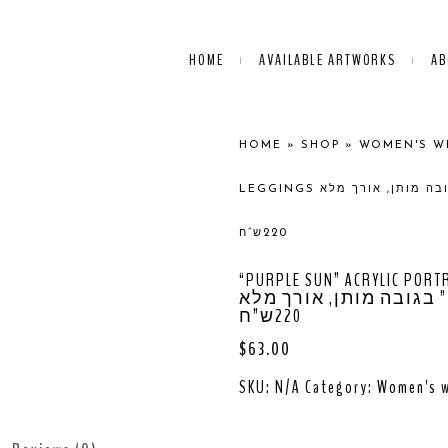
HOME
AVAILABLE ARTWORKS
AB
HOME
»
SHOP
»
WOMEN'S W
LEGGINGS טייץ מאויר בסגנון פורטרט אקריליק נשי “שמש סגולה” בגובה מותן, אורך מלא
220ש”ח
“PURPLE SUN” ACRYLIC PORTRAIT LOW C
בגובה מותן, אורך מלא
220ש”ח
$
63.00
SKU:
N/A
Category:
Women's 