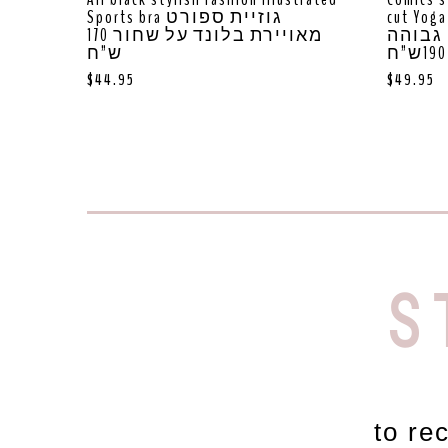
cut Yoga Legg
Sports bra גוזיית ספורט
 גבוהה
מאויירת בלונד על שחור 170
ש”ח
$
44.95
$
49.95
S
to re