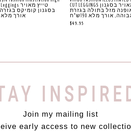
CUT LEGGINGS טייץ מאויר בסגנון
ings טייץ מאויר
ופנה מזל בתולה בגזרת
בסגנון קומיקס בגזרה
בוהה, אורך מלא 190ש”ח
אורך מלא 190ש”ח
$
49.95
TAY INSPIRE
Join my mailing list
ceive early access to new collecti