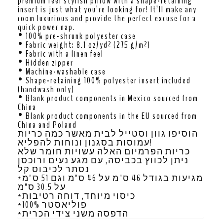
premium feel stylish pillow with a shape-retaining
insert is just what you’re looking for! It’ll make any
room luxurious and provide the perfect excuse for a
quick power nap.
• 100% pre-shrunk polyester case
• Fabric weight: 8.1 oz/yd² (275 g/m²)
• Fabric with a linen feel
• Hidden zipper
• Machine-washable case
• Shape-retaining 100% polyester insert included
(handwash only)
• Blank product components in Mexico sourced from
China
• Blank product components in the EU sourced from
China and Poland
הוסיפו גוון וסטייל לבית מאשר כמה כריות
עמוסות בסגנון ונוחות להפליא!
כריות הפרמיום האלה עשויות חומר שלא
ניתן לכווץ בכביסה, עם מגע נעים ורוכסן
נסתר לכיבוס קל
*מגיעות בגודל 46 ס"מ על 46 ס"מ וגם 51 ס"מ
על 30.5 ס"מ
*כיסוי מיוחד, דוחה רטיבות
*100% פוליאסטר
*הדפסה משני צידי הכרית