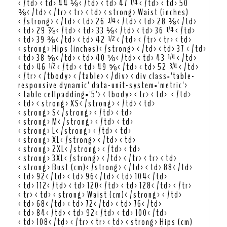
</td><td>44 ⅛</td><td>47 ¼</td><td>50
⅜</td></tr><tr><td><strong>Waist (inches)
</strong></td><td>26 ¾</td><td>28 ⅜</td>
<td>29 ⅞</td><td>33 ⅛</td><td>36 ¼</td>
<td>39 ⅜</td><td>42 ½</td></tr><tr><td>
<strong>Hips (inches)</strong></td><td>37 </td>
<td>38 ⅝</td><td>40 ⅛</td><td>43 ¼</td>
<td>46 ½</td><td>49 ⅝</td><td>52 ¾</td>
</tr></tbody></table></div><div class='table-
responsive dynamic' data-unit-system='metric'>
<table cellpadding='5'><tbody><tr><td> </td>
<td><strong>XS</strong></td><td>
<strong>S</strong></td><td>
<strong>M</strong></td><td>
<strong>L</strong></td><td>
<strong>XL</strong></td><td>
<strong>2XL</strong></td><td>
<strong>3XL</strong></td></tr><tr><td>
<strong>Bust (cm)</strong></td><td>88</td>
<td>92</td><td>96</td><td>104</td>
<td>112</td><td>120</td><td>128</td></tr>
<tr><td><strong>Waist (cm)</strong></td>
<td>68</td><td>72</td><td>76</td>
<td>84</td><td>92</td><td>100</td>
<td>108</td></tr><tr><td><strong>Hips (cm)