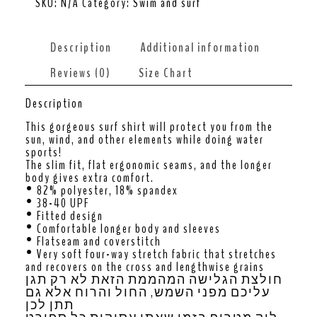
SKU:
N/A
Category:
Swim and surf
Description
Additional information
Reviews (0)
Size Chart
Description
This gorgeous surf shirt will protect you from the
sun, wind, and other elements while doing water
sports!
The slim fit, flat ergonomic seams, and the longer
body gives extra comfort.
• 82% polyester, 18% spandex
• 38-40 UPF
• Fitted design
• Comfortable longer body and sleeves
• Flatseam and coverstitch
• Very soft four-way stretch fabric that stretches
and recovers on the cross and lengthwise grains
חולצת הגלישה המהממת הזאת לא רק תגן
עליכם מפני השמש, החול והרוח אלא גם
תתן לכן