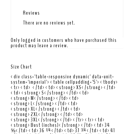
Reviews
There are no reviews yet.
Only logged in customers who have purchased this
product may leave a review.
Size Chart
<div class='table-responsive dynamic' data-unit-
system='imperial'><table cellpadding='5'><tbody>
<tr><td> </td><td><strong>XS</strong></td>
<td><strong>S</strong></td><td>
<strong>M</strong></td><td>
<strong>L</strong></td><td>
<strong>XL</strong></td><td>
<strong>2XL</strong></td><td>
<strong>3XL</strong></td></tr><tr><td>
<strong>Bust (inches)</strong></td><td>34
⅝</td><td>36 ¼</td><td>37 ¾</td><td>41