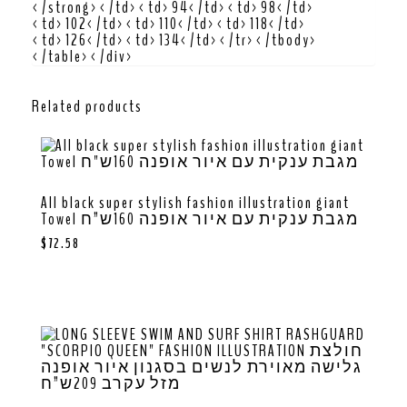
</strong></td><td>94</td><td>98</td>
<td>102</td><td>110</td><td>118</td>
<td>126</td><td>134</td></tr></tbody>
</table></div>
Related products
All black super stylish fashion illustration giant
Towel מגבת ענקית עם איור אופנה 160ש”ח
$
72.58