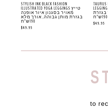
STYLISH INK BLACK FASHION
TAURUS 
LEGGINGS מאויר בסגנון
ILLUSTRATED YOGA LEGGINGS טייץ
 בגזרת
מאויר בסגנון איור אופנה
בגזרת מותן גבוהה, אורך מלא
190ש”ח
$
49.95
$
49.95
S
to re