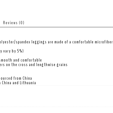
Reviews (0)
olyester/spandex leggings are made of a comfortable microfiber y
ay vary by 5%)
 smooth and comfortable
ers on the cross and lengthwise grains
sourced from China
 China and Lithuania