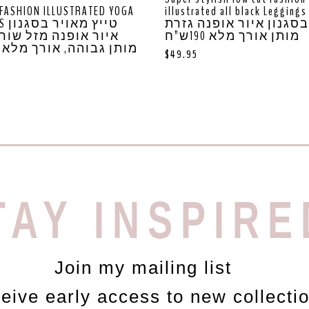
FASHION ILLUSTRATED YOGA
illustrated all black Leggings ייץ
בסגנון איור אופנה גזרת
טייץ 
מותן אורך מלא 190ש”ח
איור אופנה מזל שור
מותן גבוהה, אורך מלא 190ש”ח
$
49.95
TAY INSPIRE
Join my mailing list
ceive early access to new collecti