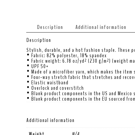
Description
Additional information
Description
Stylish, durable, and a hot fashion staple. These p
• Fabric: 82% polyester, 18% spandex
• Fabric weight: 6.78 oz/yd² (230 g/m²) (weight m
• UPF 50+
• Made of a microfiber yarn, which makes the item
• Four-way stretch fabric that stretches and recov
• Elastic waistband
• Overlock and coverstitch
• Blank product components in the US and Mexico 
• Blank product components in the EU sourced from
Additional information
Weight
N/A