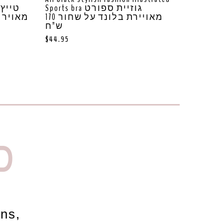
Sports bra גוזיית ספורט
ט
מאויירת בלונד על שחור 170
מאויר 
ש”ח
$
44.95
D
ons,