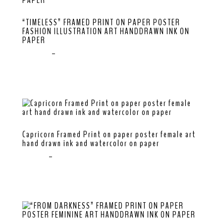
“TIMELESS” FRAMED PRINT ON PAPER POSTER
FASHION ILLUSTRATION ART HANDDRAWN INK ON
PAPER
$
100.00
–
$
250.00
Capricorn Framed Print on paper poster female art
hand drawn ink and watercolor on paper
$
64.00
–
$
255.00