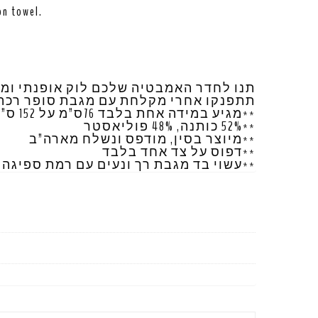
on towel.
תנו לחדר האמבטיה שלכם לוק אופנתי ומ
תתפנקו אחרי מקלחת עם מגבת סופר רכה, 
**מגיע במידה אחת בלבד 76ס”מ על 152 ס”מ
**52% כותנה, 48% פוליאסטר
**מיוצר בסין, מודפס ונשלח מארה”ב
**דפוס על צד אחד בלבד
עשוי בד מגבת רך ונעים עם רמת ספיגה מע