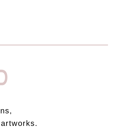
D
ons,
 artworks.