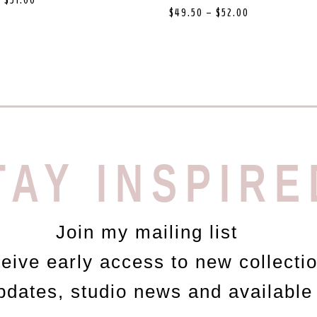
–
$
51.00
$
49.50
–
$
52.00
TAY INSPIRE
Join my mailing list
ceive early access to new collecti
updates, studio news and available