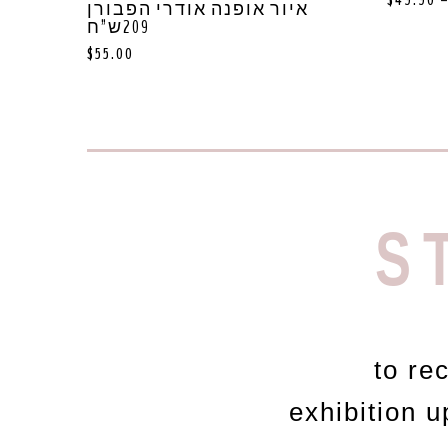
$
49.90
איור אופנה אודרי הפבורן
209ש”ח
$
55.00
S
to re
exhibition 