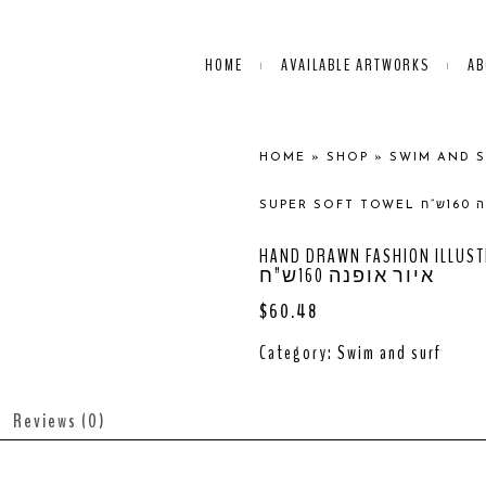
HOME
AVAILABLE ARTWORKS
AB
HOME
»
SHOP
»
SWIM AND 
SUP
HAND DRAWN FASHION ILLUSTRATION 
איור אופנה 160ש”ח
$
60.48
Category:
Swim and surf
Reviews (0)