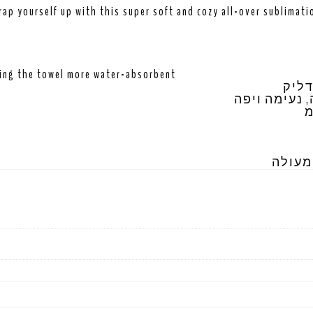
ap yourself up with this super soft and cozy all-over sublimati
king the towel more water-absorbent
דליק
נעימה ויפה
**ולה