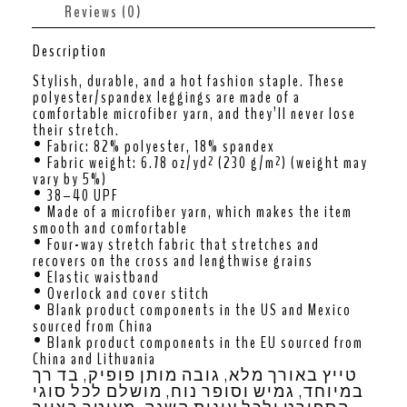
Reviews (0)
Description
Stylish, durable, and a hot fashion staple. These
polyester/spandex leggings are made of a
comfortable microfiber yarn, and they’ll never lose
their stretch.
• Fabric: 82% polyester, 18% spandex
• Fabric weight: 6.78 oz/yd² (230 g/m²) (weight may
vary by 5%)
• 38–40 UPF
• Made of a microfiber yarn, which makes the item
smooth and comfortable
• Four-way stretch fabric that stretches and
recovers on the cross and lengthwise grains
• Elastic waistband
• Overlock and cover stitch
• Blank product components in the US and Mexico
sourced from China
• Blank product components in the EU sourced from
China and Lithuania
טייץ באורך מלא, גובה מותן פופיק, בד רך
במיוחד, גמיש וסופר נוח, מושלם לכל סוגי