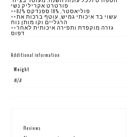
הספורט ולכל עונות השנה. מעוטר בציור
פורטרט אקריליק נשי
**82% פוליאסטר, 18% ספנדקס
**עשוי בד איכותי גמיש, עוטף ברכות את
הרגליים וקו מותן נוח
**גזרה מוקפדת ותפירה איכותית לאחר
דפוס
Additional information
Weight
N/A
Reviews