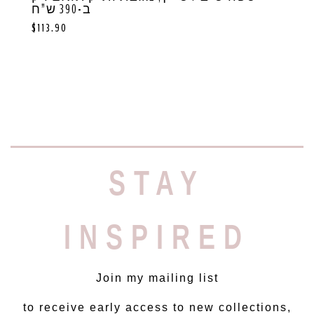
ב-390 ש”ח
$
113.90
STAY
INSPIRED
Join my mailing list
to receive early access to new collections,