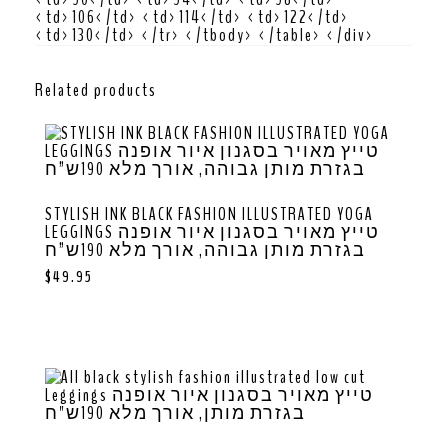
<td>106</td> <td>114</td> <td>122</td>
<td>130</td> </tr> </tbody> </table> </div>
Related products
STYLISH INK BLACK FASHION ILLUSTRATED YOGA
LEGGINGS טייץ מאויר בסגנון איור אופנה
בגזרת מותן גבוהה, אורך מלא 190ש”ח
$
49.95