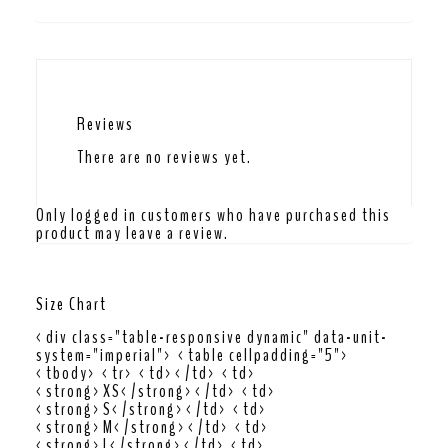
Reviews
There are no reviews yet.
Only logged in customers who have purchased this
product may leave a review.
Size Chart
<div class="table-responsive dynamic" data-unit-
system="imperial"> <table cellpadding="5">
<tbody> <tr> <td></td> <td>
<strong>XS</strong></td> <td>
<strong>S</strong></td> <td>
<strong>M</strong></td> <td>
<strong>L</strong></td> <td>