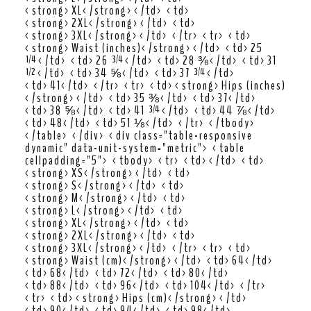
<strong>XL</strong></td> <td>
<strong>2XL</strong></td> <td>
<strong>3XL</strong></td> </tr> <tr> <td>
<strong>Waist (inches)</strong></td> <td>25
¼</td> <td>26 ¾</td> <td>28 ⅜</td> <td>31
½</td> <td>34 ⅝</td> <td>37 ¾</td>
<td>41</td> </tr> <tr> <td><strong>Hips (inches)
</strong></td> <td>35 ⅜</td> <td>37</td>
<td>38 ⅝</td> <td>41 ¾</td> <td>44 ⅞</td>
<td>48</td> <td>51 ⅛</td> </tr> </tbody>
</table> </div> <div class="table-responsive
dynamic" data-unit-system="metric"> <table
cellpadding="5"> <tbody> <tr> <td></td> <td>
<strong>XS</strong></td> <td>
<strong>S</strong></td> <td>
<strong>M</strong></td> <td>
<strong>L</strong></td> <td>
<strong>XL</strong></td> <td>
<strong>2XL</strong></td> <td>
<strong>3XL</strong></td> </tr> <tr> <td>
<strong>Waist (cm)</strong></td> <td>64</td>
<td>68</td> <td>72</td> <td>80</td>
<td>88</td> <td>96</td> <td>104</td> </tr>
<tr> <td><strong>Hips (cm)</strong></td>
<td>90</td> <td>94</td> <td>98</td>