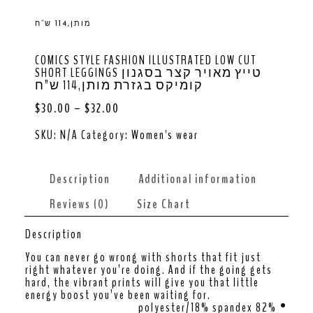
מותן,114 ש”ח
COMICS STYLE FASHION ILLUSTRATED LOW CUT
SHORT LEGGINGS טייץ מאויר קצר בסגנון
קומיקס בגזרת מותן,114 ש”ח
$
30.00
–
$
32.00
SKU:
N/A
Category:
Women's wear
Description
Additional information
Reviews (0)
Size Chart
Description
You can never go wrong with shorts that fit just
right whatever you’re doing. And if the going gets
hard, the vibrant prints will give you that little
energy boost you’ve been waiting for.
• 82% polyester/18% spandex