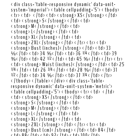
<div class='table-responsive dynamic' data-unit-
system='imperial'><table cellpadding='5'><tbody>
<tr><td> </td><td><strong>XS</strong></td>
<td><strong>S</strong></td><td>
<strong>M</strong></td><td>
<strong>L</strong></td><td>
<strong>XL</strong></td><td>
<strong>2XL</strong></td></tr><tr><td>
<strong>Bust (inches)</strong></td><td>33
⅛</td><td>34 ⅝</td><td>36 ¼</td><td>39
⅜</td><td>42 ½</td><td>45 ⅝</td></tr><tr>
<td><strong>Waist (inches)</strong></td><td>25
¼</td><td>26 ¾</td><td>28 ⅜</td><td>31
½</td><td>34 ⅝</td><td>37 ¾</td></tr>
</tbody></table></div><div class='table-
responsive dynamic' data-unit-system='metric'>
<table cellpadding='5'><tbody><tr><td> </td>
<td><strong>XS</strong></td><td>
<strong>S</strong></td><td>
<strong>M</strong></td><td>
<strong>L</strong></td><td>
<strong>XL</strong></td><td>
<strong>2XL</strong></td></tr><tr><td>
<strong>Bust (cm)</strong></td><td>84</td>
<td>88</td><td>92</td><td>100</td>