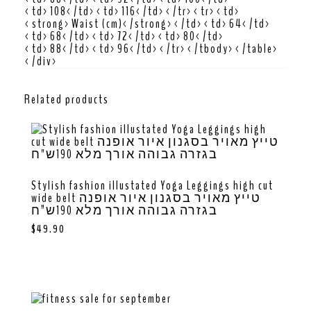
<td>108</td><td>116</td></tr><tr><td>
<strong>Waist (cm)</strong></td><td>64</td>
<td>68</td><td>72</td><td>80</td>
<td>88</td><td>96</td></tr></tbody></table>
</div>
Related products
Stylish fashion illustated Yoga Leggings high cut
wide belt טייץ מאויר בסגנון איור אופנה
בגזרה גבוהה אורך מלא 190ש”ח
$
49.90