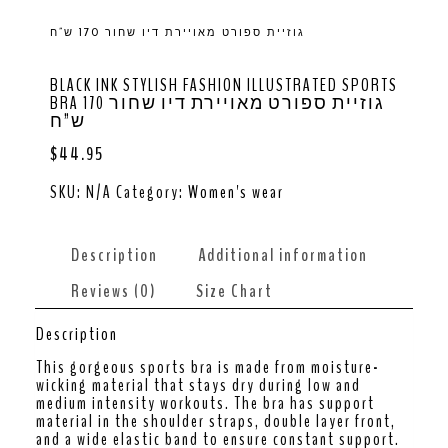
גוזיית ספורט מאויירת דיו שחור 170 ש”ח
BLACK INK STYLISH FASHION ILLUSTRATED SPORTS
BRA גוזיית ספורט מאויירת דיו שחור 170
ש”ח
$
44.95
SKU:
N/A
Category:
Women's wear
Description
Additional information
Reviews (0)
Size Chart
Description
This gorgeous sports bra is made from moisture-
wicking material that stays dry during low and
medium intensity workouts. The bra has support
material in the shoulder straps, double layer front,
and a wide elastic band to ensure constant support.