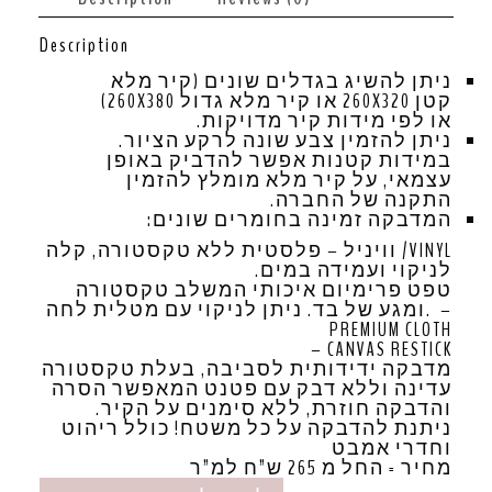
Description
ניתן להשיג בגדלים שונים (קיר מלא
קטן 260X320 או קיר מלא גדול 260X380)
או לפי מידות קיר מדויקות.
ניתן להזמין צבע שונה לרקע הציור.
במידות קטנות אפשר להדביק באופן
עצמאי, על קיר מלא מומלץ להזמין
התקנה של החברה.
המדבקה זמינה בחומרים שונים:
VINYL/ וויניל – פלסטית ללא טקסטורה, קלה
לניקוי ועמידה במים.
טפט פרימיום איכותי המשלב טקסטורה
ומגע של בד. ניתן לניקוי עם מטלית לחה. –
PREMIUM CLOTH
– CANVAS RESTICK
מדבקה ידידותית לסביבה, בעלת טקסטורה
עדינה וללא דבק עם פטנט המאפשר הסרה
והדבקה חוזרת, ללא סימנים על הקיר.
ניתנת להדבקה על כל משטח! כולל ריהוט
וחדרי אמבט
מחיר = החל מ 265 ש”ח למ”ר