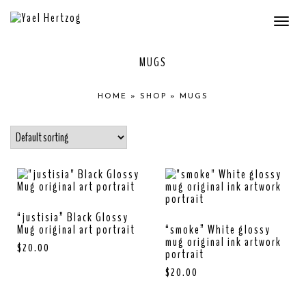
Togg
navi
MUGS
HOME
»
SHOP
»
MUGS
“justisia” Black Glossy
Mug original art portrait
“smoke” White glossy
mug original ink artwork
$
20.00
portrait
$
20.00