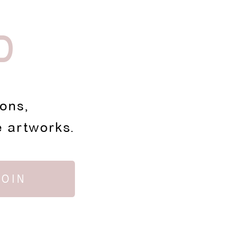
D
ions,
e artworks.
JOIN