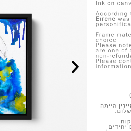
Ink on can
According 
Eirene
was 
personifica
Frame mater
choice
Please note
are one of 
non-refund
Please con
informatio
ירין
הייתה
שלום
קוח
 יחידים