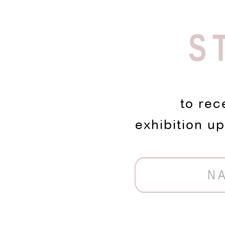
S
to rec
exhibition u