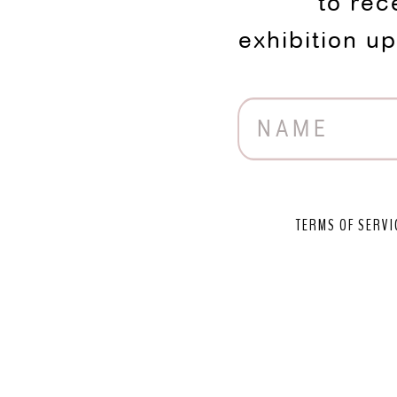
to rec
exhibition u
TERMS OF SERVI