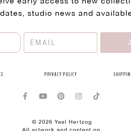
eive early access to new collect
pdates, studio news and availabl
CE
PRIVACY POLICY
SHIPPIN
© 2026 Yael Hertzog
All artwork and content on