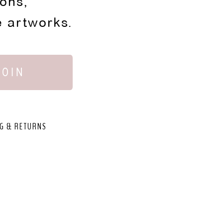
ions,
e artworks.
JOIN
G & RETURNS