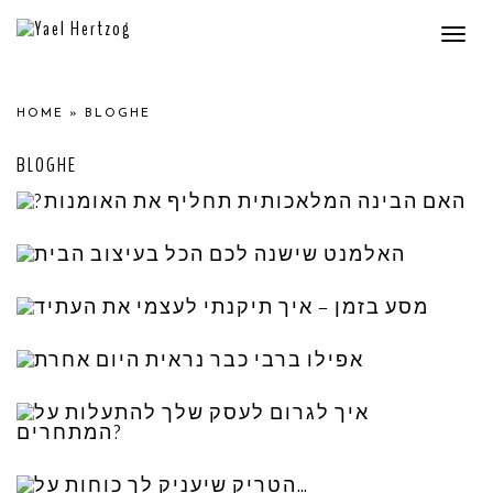
Togg
navi
HOME
»
BLOGHE
BLOGHE
?האם הבינה המלאכותית
תחליף את האומנות
האלמנט שישנה לכם הכל
בעיצוב הבית
מסע בזמן – איך תיקנתי
.בזמן האחרון אני מוצאת את עצמי תוהה לא
מעט על העתיד שלי בעולם האמנות, מאז
לעצמי את העתיד
אפילו ברבי כבר נראית
כשזה מגיע לעיצוב פנים, מדובר בהמון
Read More »
משתנים שצריך לקחת בחשבון, אבל יש
היום אחרת
אלמנט אחד, שלא
איך לגרום לעסק שלך
באחד הימים היותר חמים של החורף הזה,